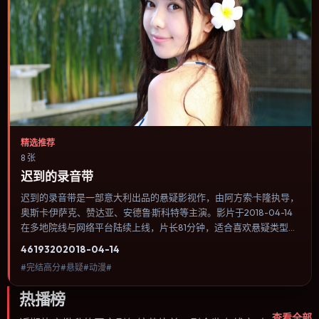
精选推荐
8 张
迟到的录音带
迟到的录音带是一部意大利出品的悬疑影视作，由阿方索·卡隆执导，
奥斯卡·伊萨克、赞达亚、安德鲁·斯科特等主演。影片于2018-04-14
在多地院线与网络平台陆续上线，片长81分钟，适合喜欢悬疑类型、
关注人物命运与城市气质的观众观看。喜剧桥段来自处境而非台词堆
4619
320
2018-04-14
砌，笑点后往往紧跟一丝苦涩的现实感。内容聚焦人物选择与情节推
#完结高分#悬疑#动漫#
进，节奏与视听语言统一，可作为休闲观影或类型片补片的选择。
热播榜
查看全部