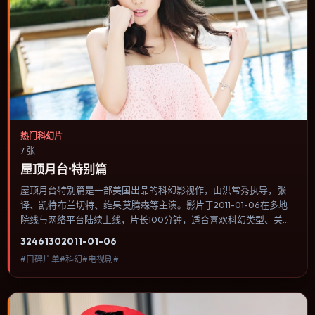
热门科幻片
7 张
屋顶月台·特别篇
屋顶月台·特别篇是一部美国出品的科幻影视作，由洪常秀执导，张
译、凯特·布兰切特、维果·莫腾森等主演。影片于2011-01-06在多地
院线与网络平台陆续上线，片长100分钟，适合喜欢科幻类型、关注
人物命运与城市气质的观众观看。爱情线并不喧宾夺主，更像一条牵
3246
130
2011-01-06
引主角走向自我认知的暗线。内容聚焦人物选择与情节推进，节奏与
#口碑片单#科幻#电视剧#
视听语言统一，可作为休闲观影或类型片补片的选择。