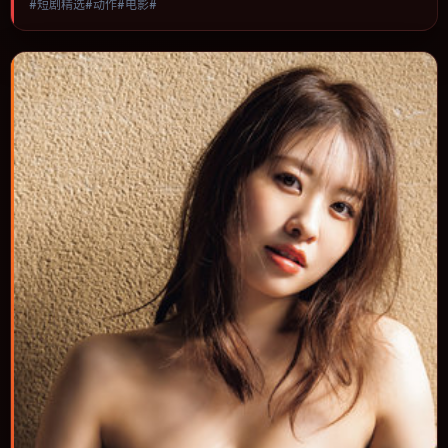
#短剧精选#动作#电影#
推进，节奏与视听语言统一，可作为休闲观影或类型片补片的选择。