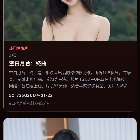
热门惊悚片
3 张
空白月台：终曲
空白月台：终曲是一部法国出品的惊悚影视作，由忻钰坤执导，宋康
昊、麦斯·米科尔森、黄渤等主演。影片于2007-01-22在多地院线与
网络平台陆续上线，片长88分钟，适合喜欢惊悚类型、关注人物命
运与城市气质的观众观看。爱情线并不喧宾夺主，更像一条牵引主角
5017
230
2007-01-22
走向自我认知的暗线。内容聚焦人物选择与情节推进，节奏与视听语
#口碑片单#惊悚#综艺#
言统一，可作为休闲观影或类型片补片的选择。