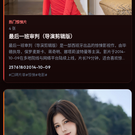
热门惊悚片
4 张
最后一班审判（导演剪辑版）
最后一班审判（导演剪辑版）是一部西班牙出品的惊悚影视作，由毕
赣执导，保罗·麦斯卡、蒋奇明、娜塔莉·波特曼等主演。影片于2014-
10-09在多地院线与网络平台陆续上线，片长79分钟，适合喜欢惊悚
类型、关注人物命运与城市气质的观众观看。配乐与音效承担大量叙
2576
180
2014-10-09
事功能，关键场景几乎靠声音完成情绪转折。内容聚焦人物选择与情
#口碑片单#惊悚#电影#
节推进，节奏与视听语言统一，可作为休闲观影或类型片补片的选
择。