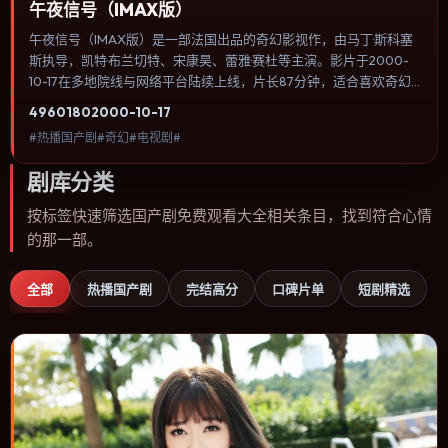
午夜信号（IMAX版）
午夜信号（IMAX版）是一部法国出品的奇幻影视作，由马丁·斯科塞
斯执导，凯特·布兰切特、宋康昊、蕾雅·赛杜等主演。影片于2000-
10-17在多地院线与网络平台陆续上线，片长87分钟，适合喜欢奇幻
类型、关注人物命运与城市气质的观众观看。动作场面服务于人物关
4960
180
2000-10-17
系，每一次冲突都会改写角色之间的信任边界。内容聚焦人物选择与
#热播国产剧#奇幻#电视剧#
情节推进，节奏与视听语言统一，可作为休闲观影或类型片补片的选
择。
剧库分类
按标签快速筛选国产剧免费观看大全相关条目，找到符合心情
的那一部。
全部
热播国产剧
完结高分
口碑片单
短剧精选