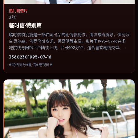
热门剧情片
3 张
临时信·特别篇
临时信·特别篇是一部韩国出品的剧情影视作，由洪常秀执导，伊丽莎
白·奥尔森、佛罗伦斯·皮尤、蒋奇明等主演。影片于1995-07-16在多
地院线与网络平台陆续上线，片长102分钟，适合喜欢剧情类型、关
注人物命运与城市气质的观众观看。奇幻元素被当作隐喻使用，世界
3360
230
1995-07-16
规则清晰，人物选择仍承担真实后果。内容聚焦人物选择与情节推
#完结高分#剧情#电视剧#
进，节奏与视听语言统一，可作为休闲观影或类型片补片的选择。