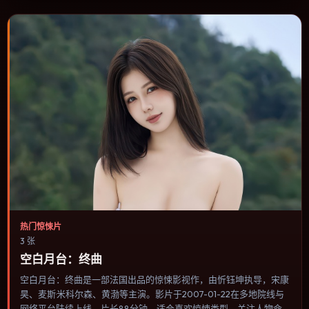
补片的选择。
热门惊悚片
3 张
空白月台：终曲
空白月台：终曲是一部法国出品的惊悚影视作，由忻钰坤执导，宋康
昊、麦斯·米科尔森、黄渤等主演。影片于2007-01-22在多地院线与
网络平台陆续上线，片长88分钟，适合喜欢惊悚类型、关注人物命