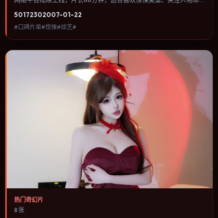
运与城市气质的观众观看。爱情线并不喧宾夺主，更像一条牵引主角
5017
230
2007-01-22
走向自我认知的暗线。内容聚焦人物选择与情节推进，节奏与视听语
#口碑片单#惊悚#综艺#
言统一，可作为休闲观影或类型片补片的选择。
热门奇幻片
8 张