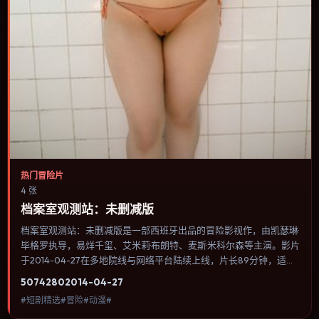
热门冒险片
4 张
档案室观测站：未删减版
档案室观测站：未删减版是一部西班牙出品的冒险影视作，由凯瑟琳·
毕格罗执导，易烊千玺、艾米莉·布朗特、麦斯·米科尔森等主演。影片
于2014-04-27在多地院线与网络平台陆续上线，片长89分钟，适合
喜欢冒险类型、关注人物命运与城市气质的观众观看。奇幻元素被当
5074
280
2014-04-27
作隐喻使用，世界规则清晰，人物选择仍承担真实后果。内容聚焦人
#短剧精选#冒险#动漫#
物选择与情节推进，节奏与视听语言统一，可作为休闲观影或类型片