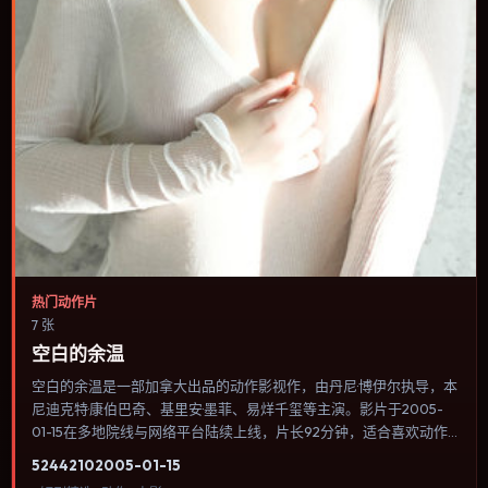
热门动作片
7 张
空白的余温
空白的余温是一部加拿大出品的动作影视作，由丹尼·博伊尔执导，本
尼迪克特·康伯巴奇、基里安·墨菲、易烊千玺等主演。影片于2005-
01-15在多地院线与网络平台陆续上线，片长92分钟，适合喜欢动作
类型、关注人物命运与城市气质的观众观看。传记片聚焦主人公人生
5244
210
2005-01-15
某一阶段，避免流水账式的大事年表罗列。内容聚焦人物选择与情节