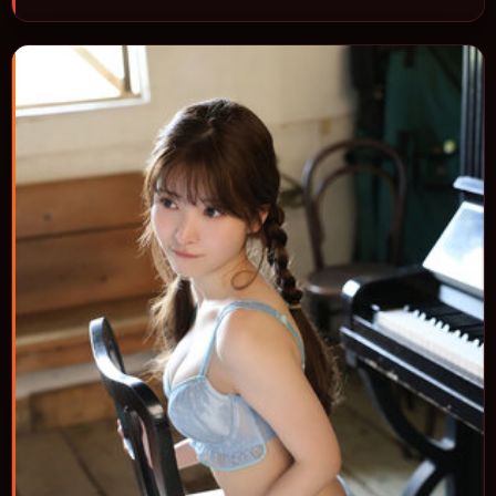
进，节奏与视听语言统一，可作为休闲观影或类型片补片的选择。