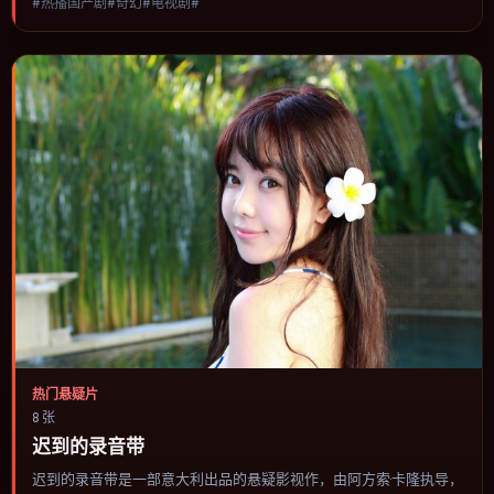
#热播国产剧#奇幻#电视剧#
择与情节推进，节奏与视听语言统一，可作为休闲观影或类型片补片
的选择。
热门悬疑片
8 张
迟到的录音带
迟到的录音带是一部意大利出品的悬疑影视作，由阿方索·卡隆执导，