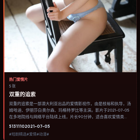
热门爱情片
5 张
双重的追索
双重的追索是一部澳大利亚出品的爱情影视作，由是枝裕和执导，汤
姆·哈迪、伊丽莎白·奥尔森、玛格特·罗比等主演。影片于2021-07-05
在多地院线与网络平台陆续上线，片长90分钟，适合喜欢爱情类
型、关注人物命运与城市气质的观众观看。群戏调度密集，多条线索
5131
110
2021-07-05
在终场汇集，收束方式偏现实主义而非英雄主义。内容聚焦人物选择
#短剧精选#爱情#动漫#
与情节推进，节奏与视听语言统一，可作为休闲观影或类型片补片的