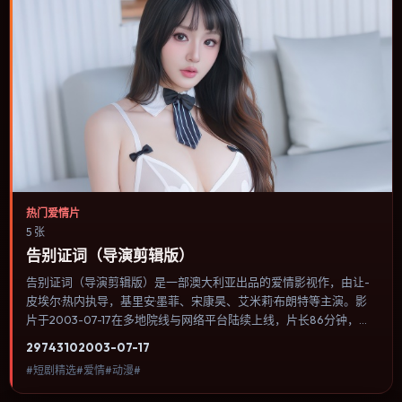
热门爱情片
5 张
告别证词（导演剪辑版）
告别证词（导演剪辑版）是一部澳大利亚出品的爱情影视作，由让-
皮埃尔·热内执导，基里安·墨菲、宋康昊、艾米莉·布朗特等主演。影
片于2003-07-17在多地院线与网络平台陆续上线，片长86分钟，适
合喜欢爱情类型、关注人物命运与城市气质的观众观看。冒险段落强
2974
310
2003-07-17
调地理与气候的真实感，体能极限与心理崩溃并行推进。内容聚焦人
#短剧精选#爱情#动漫#
物选择与情节推进，节奏与视听语言统一，可作为休闲观影或类型片
补片的选择。