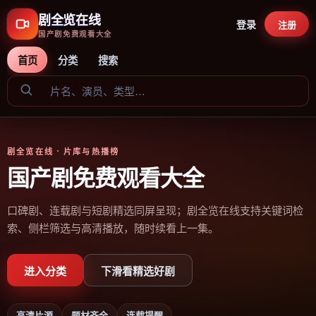
剧全览在线
登录
注册
国产剧免费观看大全
首页
分类
搜索
剧全览在线
· 片库与热播榜
国产剧免费观看大全
口碑剧、连载剧与短剧精选同屏呈现；剧全览在线支持关键词检
索、侧栏筛选与高清播放，随时续看上一集。
进入分类
下滑看精选好剧
高清片源
题材齐全
连载提醒