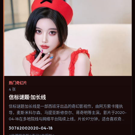
热门奇幻片
4 张
信标谜题·加长线
信标谜题·加长线是一部西班牙出品的奇幻影视作，由阿方索·卡隆执
导，麦斯·米科尔森、马提亚斯·修奈尔、蒋奇明等主演。影片于2020-
04-18在多地院线与网络平台陆续上线，片长97分钟，适合喜欢奇幻
类型、关注人物命运与城市气质的观众观看。影像偏胶片质感，色彩
3076
200
2020-04-18
在暖黄与青蓝之间切换，暗示人物心理温度的变化。内容聚焦人物选