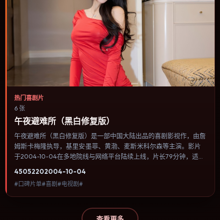
热门喜剧片
6 张
午夜避难所（黑白修复版）
午夜避难所（黑白修复版）是一部中国大陆出品的喜剧影视作，由詹
姆斯·卡梅隆执导，基里安·墨菲、黄渤、麦斯·米科尔森等主演。影片
于2004-10-04在多地院线与网络平台陆续上线，片长79分钟，适合
喜欢喜剧类型、关注人物命运与城市气质的观众观看。惊悚感来自
4505
220
2004-10-04
“不可见”：威胁迟迟不现身，但观众始终知道它就在那里。内容聚焦
#口碑片单#喜剧#电视剧#
人物选择与情节推进，节奏与视听语言统一，可作为休闲观影或类型
片补片的选择。
查看更多