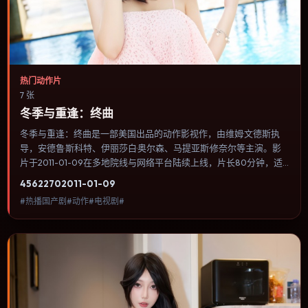
热门动作片
7 张
冬季与重逢：终曲
冬季与重逢：终曲是一部美国出品的动作影视作，由维姆·文德斯执
导，安德鲁·斯科特、伊丽莎白·奥尔森、马提亚斯·修奈尔等主演。影
片于2011-01-09在多地院线与网络平台陆续上线，片长80分钟，适
合喜欢动作类型、关注人物命运与城市气质的观众观看。犯罪类型注
4562
270
2011-01-09
重程序与证据链，反派并非脸谱化，而是有自己的行为逻辑。内容聚
#热播国产剧#动作#电视剧#
焦人物选择与情节推进，节奏与视听语言统一，可作为休闲观影或类
型片补片的选择。