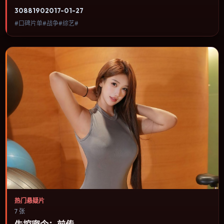
欢战争类型、关注人物命运与城市气质的观众观看。群戏调度密集，
3088
190
2017-01-27
多条线索在终场汇集，收束方式偏现实主义而非英雄主义。内容聚焦
#口碑片单#战争#综艺#
人物选择与情节推进，节奏与视听语言统一，可作为休闲观影或类型
片补片的选择。
热门悬疑片
7 张