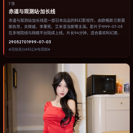
7 张
赤道与观测站·加长线
赤道与观测站·加长线是一部日本出品的科幻影视作，由欧格斯·兰斯莫
斯执导，关继威、李秉宪、艾米·亚当斯等主演。影片于1999-07-03
在多地院线与网络平台陆续上线，片长94分钟，适合喜欢科幻类
型、关注人物命运与城市气质的观众观看。类型外壳下更关注个体尊
2905
270
1999-07-03
严：小人物在制度缝隙里寻找一条能走通的出路。内容聚焦人物选择
#完结高分#科幻#电视剧#
与情节推进，节奏与视听语言统一，可作为休闲观影或类型片补片的
选择。