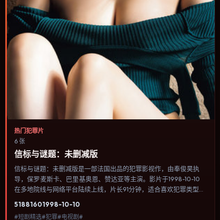
热门犯罪片
6 张
信标与谜题：未删减版
信标与谜题：未删减版是一部法国出品的犯罪影视作，由奉俊昊执
导，保罗·麦斯卡、巴里·基奥恩、赞达亚等主演。影片于1998-10-10
在多地院线与网络平台陆续上线，片长91分钟，适合喜欢犯罪类型、
关注人物命运与城市气质的观众观看。科幻设定尽量贴近可验证的科
5188
160
1998-10-10
学推论，避免为炫技而牺牲人物动机。内容聚焦人物选择与情节推
#短剧精选#犯罪#电视剧#