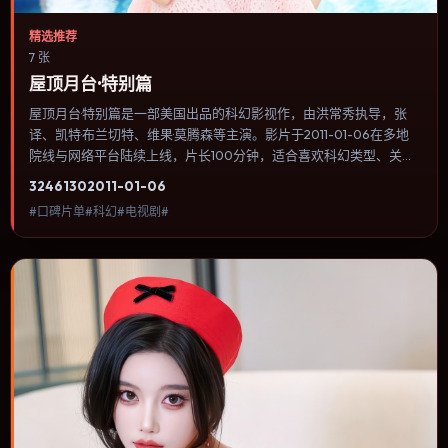
精选推荐
7 张
屋顶月台·特别篇
屋顶月台·特别篇是一部美国出品的科幻影视作，由洪常秀执导，张
译、凯特·布兰切特、维果·莫腾森等主演。影片于2011-01-06在多地
院线与网络平台陆续上线，片长100分钟，适合喜欢科幻类型、关注
人物命运与城市气质的观众观看。爱情线并不喧宾夺主，更像一条牵
3246
130
2011-01-06
引主角走向自我认知的暗线。内容聚焦人物选择与情节推进，节奏与
#口碑片单#科幻#电视剧#
视听语言统一，可作为休闲观影或类型片补片的选择。