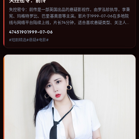
失控密令：前传
失控密令：前传是一部英国出品的悬疑影视作，由罗泓轸执导，李秉
宪、玛格特·罗比、巴里·基奥恩等主演。影片于1999-07-06在多地院
线与网络平台陆续上线，片长74分钟，适合喜欢悬疑类型、关注人物
命运与城市气质的观众观看。群戏调度密集，多条线索在终场汇集，
4745
190
1999-07-06
收束方式偏现实主义而非英雄主义。内容聚焦人物选择与情节推进，
#短剧精选#悬疑#电影#
节奏与视听语言统一，可作为休闲观影或类型片补片的选择。