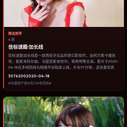
精选推荐
4 张
信标谜题·加长线
信标谜题·加长线是一部西班牙出品的奇幻影视作，由阿方索·卡隆执
导，麦斯·米科尔森、马提亚斯·修奈尔、蒋奇明等主演。影片于2020-
04-18在多地院线与网络平台陆续上线，片长97分钟，适合喜欢奇幻
类型、关注人物命运与城市气质的观众观看。影像偏胶片质感，色彩
3076
200
2020-04-18
在暖黄与青蓝之间切换，暗示人物心理温度的变化。内容聚焦人物选
#热播国产剧#奇幻#电视剧#
择与情节推进，节奏与视听语言统一，可作为休闲观影或类型片补片
的选择。