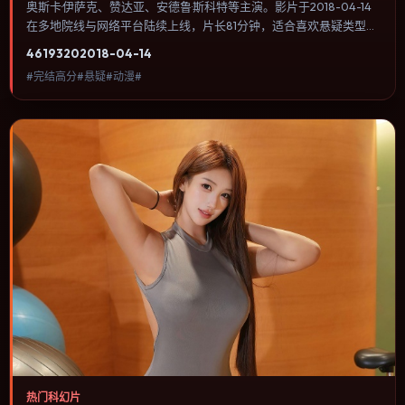
奥斯卡·伊萨克、赞达亚、安德鲁·斯科特等主演。影片于2018-04-14
在多地院线与网络平台陆续上线，片长81分钟，适合喜欢悬疑类型、
关注人物命运与城市气质的观众观看。喜剧桥段来自处境而非台词堆
4619
320
2018-04-14
砌，笑点后往往紧跟一丝苦涩的现实感。内容聚焦人物选择与情节推
#完结高分#悬疑#动漫#
进，节奏与视听语言统一，可作为休闲观影或类型片补片的选择。
热门科幻片