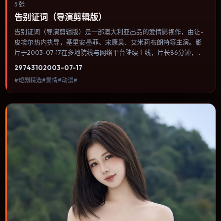
5 张
告别证词（导演剪辑版）
告别证词（导演剪辑版）是一部澳大利亚出品的爱情影视作，由让-
皮埃尔·热内执导，基里安·墨菲、宋康昊、艾米莉·布朗特等主演。影
片于2003-07-17在多地院线与网络平台陆续上线，片长86分钟，适
合喜欢爱情类型、关注人物命运与城市气质的观众观看。冒险段落强
2974
310
2003-07-17
调地理与气候的真实感，体能极限与心理崩溃并行推进。内容聚焦人
#短剧精选#爱情#动漫#
物选择与情节推进，节奏与视听语言统一，可作为休闲观影或类型片
补片的选择。